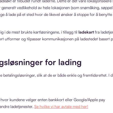
ladeøkt er
tilbudet rundt laderne. De
tte er det våre lokasjonseier
 generelt vedlikehold av hele lokasjonen (som snømåking, søppel
ge å lade på et sted hvor de likevel ønsker å stoppe for å benytte 
ig i de mest brukte kartløsningene, i tillegg til
ladekart
fra ladetj
rt utformer og tilpasser kommunikasjonen på ladestedet basert 
gsløsninger for lading
e betalingsløsninger, slik at de er både enkle og fremtidsrettet. I da
, hvor kundene velger enten bankkort eller Google/Apple pay
ndre ladetjenester.
Se hvilke vi har avtale med her!