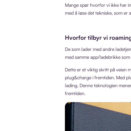
Mange spør hvorfor vi ikke har in
med å løse det tekniske, som er 
Hvorfor tilbyr vi roamin
De som lader med andre ladetjen
med samme app/ladebrikke som de 
Dette er et viktig skritt på veie
plug&charge i fremtiden. Med plug
lading. Denne teknologien mener v
fremtiden.