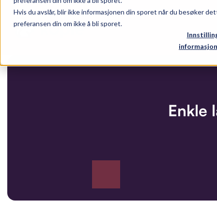
preferansen din om ikke å bli sporet.
Hvis du avslår, blir ikke informasjonen din sporet når du besøker det
preferansen din om ikke å bli sporet.
Innstillin
informasjon
Enkle 