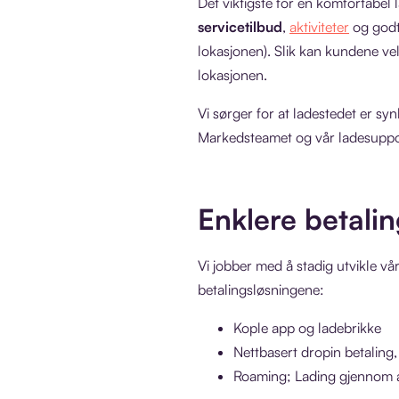
Det viktigste for en komfortabel 
servicetilbud
,
aktiviteter
og godt
lokasjonen). Slik kan kundene vel
lokasjonen.
Vi sørger for at ladestedet er synl
Markedsteamet og vår ladesuppo
Enklere betalin
Vi jobber med å stadig utvikle vår
betalingsløsningene:
Kople app og ladebrikke
Nettbasert dropin betaling
Roaming; Lading gjennom a