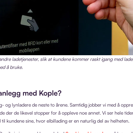
r andre ladetjenester, slik at kundene kommer raskt igang med l
ed å bruke.
eanlegg med Kople?
- og lynladere de neste to årene. Samtidig jobber vi med å oppret
 lade der de likevel stopper for å oppleve noe annet. Vi ser hele tid
d til kundene sine, hvor elbillading er en naturlig del av helheten.