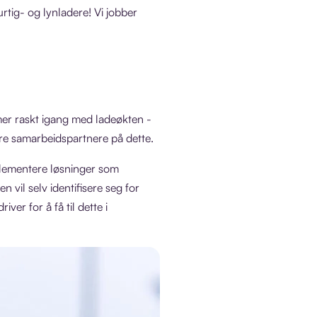
rtig- og lynladere! Vi jobber
er raskt igang med ladeøkten -
re samarbeidspartnere på dette.
mplementere løsninger som
 vil selv identifisere seg for
er for å få til dette i