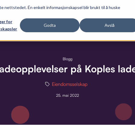
te nettstedet. Én enkelt informasjonskapsel blir brukt til å huske
ger for
Godta
Avslå
skapsler
Blogg
ladeopplevelser på Koples lad
Eiendomsselskap
25. mai 2022