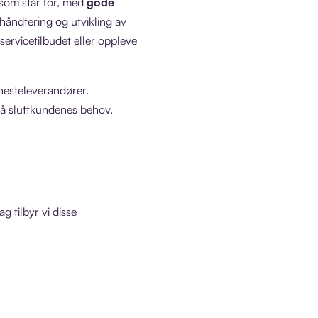
e som står for, med
gode
håndtering og utvikling av
servicetilbudet eller oppleve
enesteleverandører.
på sluttkundenes behov.
g tilbyr vi disse