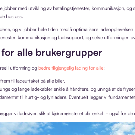
le jobber med utvikling av betalingstjenester, kommunikasjon, og
ade hos oss.
kundene, og vi jobber hele tiden med å optimalisere ladeopplevelsen b
gstjenester, kommunikasjon og ladesupport, og selve utformingen a
 for alle brukergrupper
versell utforming og
bedre tilgjengelig lading for alle
:
frem til ladeuttaket på alle biler.
unge og lange ladekabler enkle å håndtere, og unngå at de fryser 
mentet til hurtig- og lynladere. Eventuelt legger vi fundamentet 
gger vi ladeøyer, slik at kjøremønsteret blir enkelt - også for de 