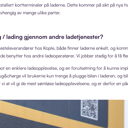
stallert kortterminaler på laderne. Dette kommer på sikt på nye hu
avhengig av mange ulike parter.
g / lading gjennom andre ladetjenester?
esteleverandører hos Kople, både finner laderne enkelt, og komm
benytter hos andre ladeoperatører. Vi jobber stadig for å få fle
n mot en enklere ladeopplevelse, og en forutsetning for å kunne i
&charge vil brukerne kun trenge å plugge bilen i laderen, og bilen
i at vil gi de mest sømløse ladeopplevelsene, og er derfor en pådriv